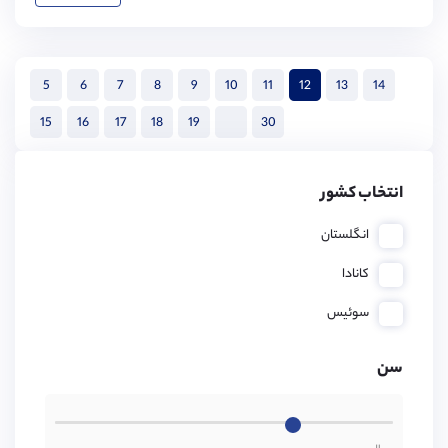
5
6
7
8
9
10
11
12
13
14
15
16
17
18
19
30
انتخاب کشور
انگلستان
کانادا
سوئیس
سن