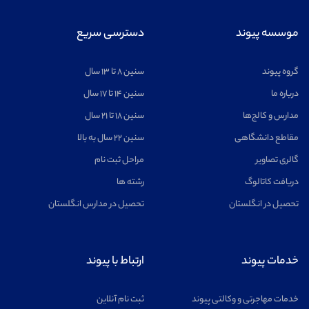
نیوکاسل
(
1
مورد)
موسسه پیوند
دسترسی سریع
پورتسموث
(
1
مورد)
گروه پیوند
سنین ۸ تا ۱۳ سال
برنتوود
(
1
مورد)
درباره ما
سنین ۱۴ تا ۱۷ سال
بروتون
(
1
مورد)
مدارس و کالج‌ها
سنین ۱۸ تا ۲۱ سال
شفیلد
(
1
مورد)
مقاطع دانشگاهی
سنین ۲۲ سال به بالا
چلتنهام
(
1
مورد)
گالری تصاویر
مراحل ثبت نام
واتفورد
دریافت کاتالوگ
رشته ها
(
1
مورد)
تحصیل در انگلستان
تحصیل در مدارس انگلستان
خدمات پیوند
ارتباط با پیوند
خدمات مهاجرتی و وکالتی پیوند
ثبت نام آنلاین