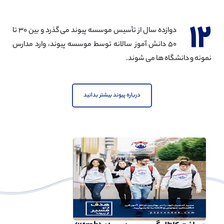
گلاسگو
(
2
مورد)
۱۲
دوازده سال از تأسیس موسسه پیوند می گذرد و بین ۳۰ تا
کاونتری
(
2
مورد)
۵۰ دانش آموز سالانه توسط موسسه پیوند، وارد مدارس
ایلی
(
1
مورد)
نمونه و دانشگاه ها می شوند.
اوکهام
(
1
مورد)
اکستر
(
1
مورد)
درباره پیوند بیشتر بدانید
بورنموث
(
1
مورد)
چیچستر
(
1
مورد)
کمبریج‌شایر
(
1
مورد)
نورفولک
(
1
مورد)
استافوردشایر
(
1
مورد)
لسترشایر
(
1
مورد)