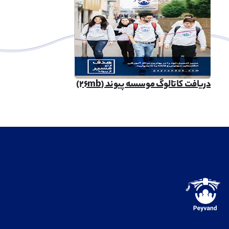
دریافت کاتالوگ موسسه پیوند (۲۶mb)