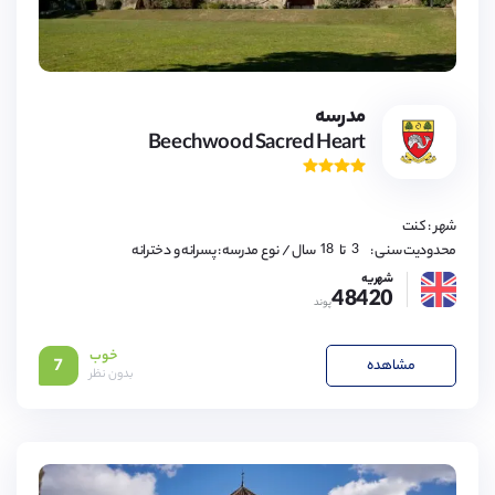
3,
4,
5,
6,
7,
8,
9,
مدرسه
10,
Beechwood Sacred Heart
11,
12,
13,
14,
15,
16,
شهر : کنت
17,
18
3,
محدودیت سنی :
تا
سال
/ نوع مدرسه : پسرانه و دخترانه
4,
5,
شهریه
48420
6,
پوند
7,
8,
9,
خوب
10,
مشاهده
7
11,
بدون نظر
12,
13,
14,
15,
16,
17,
18