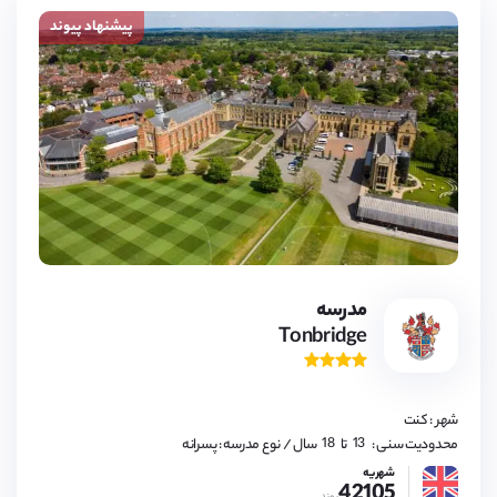
پیشنهاد پیوند
مدرسه
Tonbridge
13,
14,
15,
16,
شهر : کنت
17,
18
13,
محدودیت سنی :
تا
سال
/ نوع مدرسه : پسرانه
14,
15,
شهریه
42105
16,