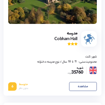
مدرسه
Cobham Hall
11,
12,
13,
14,
15,
16,
شهر : کنت
17,
18
11,
محدودیت سنی :
تا
سال
/ نوع مدرسه : دخترانه
12,
13,
شهریه
35760
14,
پوند
15,
16,
17,
متوسط
18
مشاهده
6
بدون نظر