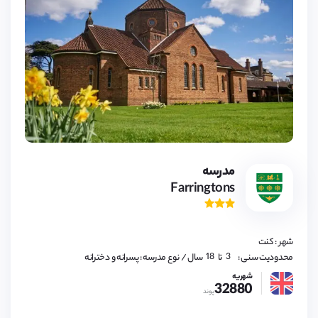
3,
4,
5,
6,
7,
8,
9,
مدرسه
10,
Farringtons
11,
12,
13,
14,
15,
16,
شهر : کنت
17,
18
3,
محدودیت سنی :
تا
سال
/ نوع مدرسه : پسرانه و دخترانه
4,
5,
شهریه
32880
6,
پوند
7,
8,
9,