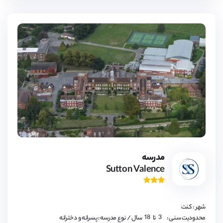
3,
4,
5,
6,
7,
8,
9,
مدرسه
10,
Sutton Valence
11,
12,
13,
14,
15,
16,
شهر : کنت
17,
18
3,
محدودیت سنی :
تا
سال
/ نوع مدرسه : پسرانه و دخترانه