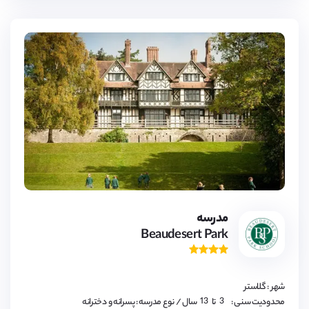
18
3,
4,
مدرسه
5,
Beaudesert Park
6,
7,
8,
9,
10,
11,
شهر : گلاستر
12,
13
3,
محدودیت سنی :
تا
سال
/ نوع مدرسه : پسرانه و دخترانه