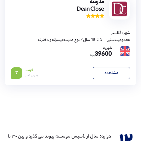
9,
مدرسه
10,
Dean Close
11,
12,
13,
14,
15,
16,
شهر : گلاستر
17,
18
3,
محدودیت سنی :
تا
سال
/ نوع مدرسه : پسرانه و دخترانه
4,
5,
شهریه
39600
6,
پوند
7,
8,
9,
خوب
10,
مشاهده
7
11,
بدون نظر
12,
13,
14,
15,
16,
17,
18
دوازده سال از تأسیس موسسه پیوند می گذرد و بین ۳۰ تا