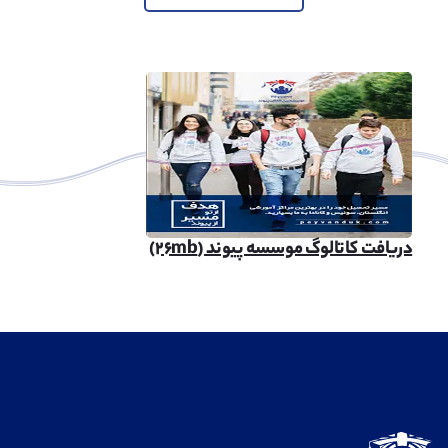
دریافت کاتالوگ موسسه پیوند (۲۶mb)