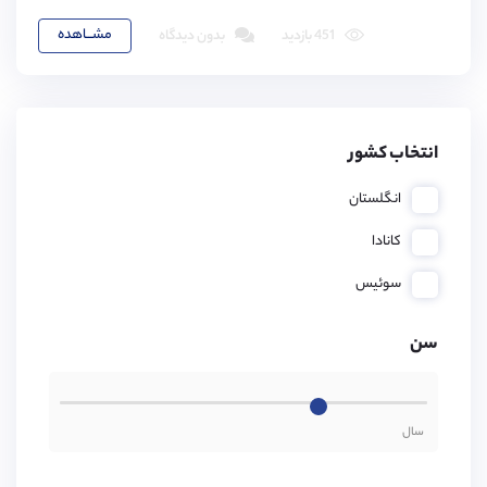
مشـــاهده
451 بازدید
بدون دیدگاه
انتخاب کشور
انگلستان
کانادا
سوئیس
سن