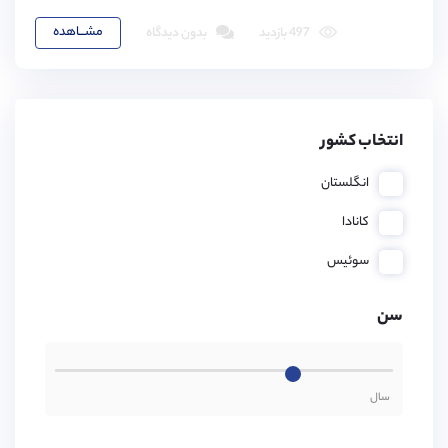
مشـــاهده
497 بازدید
بدون دیدگاه
انتخاب کشور
انگلستان
کانادا
سوئیس
سن