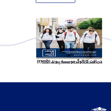
دریافت کاتالوگ موسسه پیوند (۲۶mb)