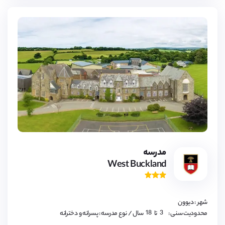
3,
4,
5,
6,
7,
8,
9,
مدرسه
10,
West Buckland
11,
12,
13,
14,
15,
16,
شهر : دیوون
17,
18
3,
محدودیت سنی :
تا
سال
/ نوع مدرسه : پسرانه و دخترانه
4,