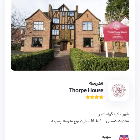
4,
5,
6,
7,
مدرسه
8,
Thorpe House
9,
10,
11,
12,
13,
14,
شهر : باکینگهامشایر
15,
16
4,
محدودیت سنی :
تا
سال
/ نوع مدرسه : پسرانه
5,
6,
7,
شهریه
8,