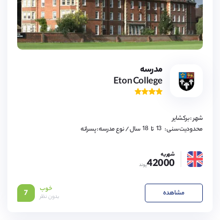
مدرسه
Eton College
13,
14,
15,
16,
شهر : برکشایر
17,
18
13,
محدودیت سنی :
تا
سال
/ نوع مدرسه : پسرانه
14,
15,
16,
شهریه
17,
42000
18
پوند
خوب
مشاهده
7
بدون نظر