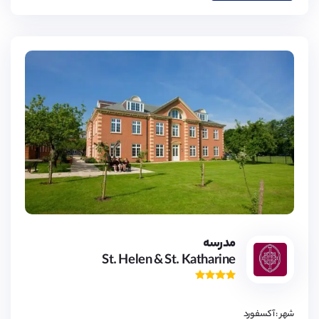
9,
مدرسه
10,
St. Helen & St. Katharine
11,
12,
13,
14,
15,
16,
شهر : آکسفورد