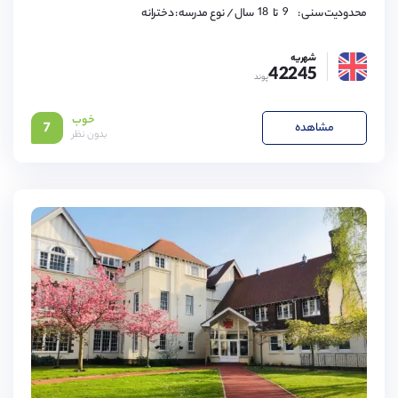
17,
18
9,
محدودیت سنی :
تا
سال
/ نوع مدرسه : دخترانه
10,
11,
12,
شهریه
13,
42245
14,
پوند
15,
16,
17,
خوب
18
مشاهده
7
بدون نظر