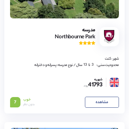
3,
4,
مدرسه
5,
Northbourne Park
6,
7,
8,
9,
10,
11,
شهر : کنت
12,
13
3,
محدودیت سنی :
تا
سال
/ نوع مدرسه : پسرانه و دخترانه
4,
5,
6,
شهریه
7,
41793
8,
پوند
9,
10,
11,
خوب
12,
مشاهده
7
بدون نظر
13