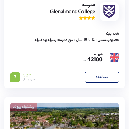
مدرسه
Glenalmond College
12,
13,
14,
15,
16,
شهر : پرث
17,
18
12,
محدودیت سنی :
تا
سال
/ نوع مدرسه : پسرانه و دخترانه
13,
14,
15,
شهریه
16,
42100
17,
پوند
18
خوب
مشاهده
7
بدون نظر
پیشنهاد پیوند