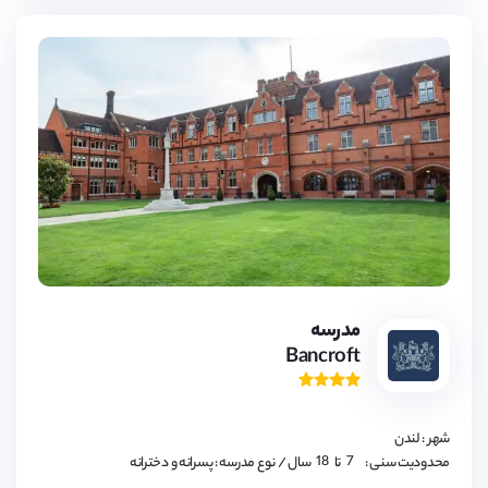
7,
8,
9,
مدرسه
10,
Bancroft
11,
12,
13,
14,
15,
16,
شهر : لندن
17,
18
7,
محدودیت سنی :
تا
سال
/ نوع مدرسه : پسرانه و دخترانه
8,