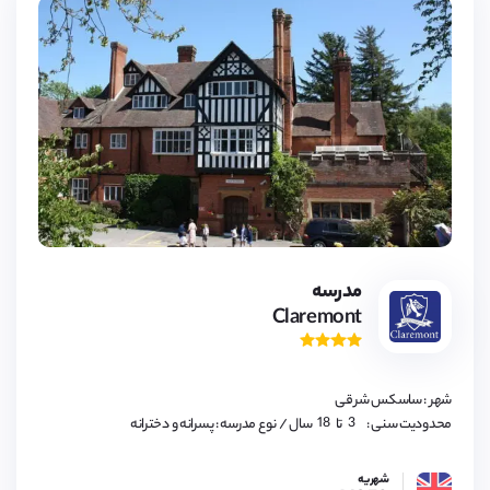
3,
4,
5,
6,
7,
8,
9,
مدرسه
10,
Claremont
11,
12,
13,
14,
15,
16,
شهر : ساسکس شرقی
17,
18
3,
محدودیت سنی :
تا
سال
/ نوع مدرسه : پسرانه و دخترانه
4,
5,
6,
شهریه
7,