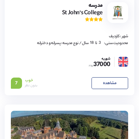
9,
مدرسه
10,
St John’s College
11,
12,
13,
14,
15,
16,
شهر : کاردیف
17,
18
3,
محدودیت سنی :
تا
سال
/ نوع مدرسه : پسرانه و دخترانه
4,
5,
6,
شهریه
7,
37000
8,
پوند
9,
10,
11,
خوب
12,
مشاهده
7
بدون نظر
13,
14,
15,
16,
17,
18