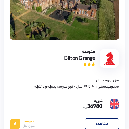
4,
مدرسه
5,
Bilton Grange
6,
7,
8,
9,
10,
11,
شهر : وارویکشایر
12,
13
4,
محدودیت سنی :
تا
سال
/ نوع مدرسه : پسرانه و دخترانه
5,
6,
7,
شهریه
8,
36980
9,
پوند
10,
11,
12,
متوسط
13
مشاهده
6
بدون نظر