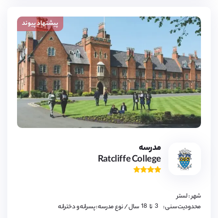
17,
18
پیشنهاد پیوند
3,
4,
5,
6,
7,
8,
9,
مدرسه
10,
Ratcliffe College
11,
12,
13,
14,
15,
16,
شهر : لستر
17,
18
3,
محدودیت سنی :
تا
سال
/ نوع مدرسه : پسرانه و دخترانه
4,