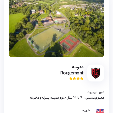
3,
4,
5,
6,
7,
8,
9,
مدرسه
10,
Rougemont
11,
12,
13,
14,
15,
16,
شهر : نیوپورت
17,
18
3,
محدودیت سنی :
تا
سال
/ نوع مدرسه : پسرانه و دخترانه
4,
5,
6,
شهریه
7,