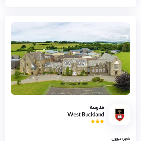
3,
4,
5,
6,
7,
8,
9,
مدرسه
10,
West Buckland
11,
12,
13,
14,
15,
16,
شهر : دیوون