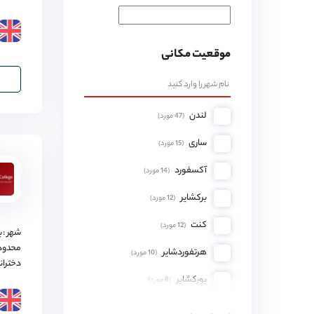
موقعیت مکانی
لندن
(
47
مورد)
ساری
(
15
مورد)
آکسفورد
(
14
مورد)
برکشایر
(
12
مورد)
کنت
(
12
مورد)
شهر : ب
محدود
هرتفوردشایر
(
10
مورد)
دختران
یورکشایر
(
8
مورد)
همپشایر
(
8
مورد)