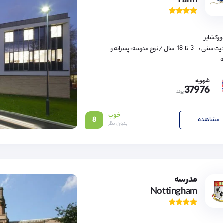
Yarm
12,
13,
14,
15,
16,
ورکشایر
17,
18
3,
یت سنی :
تا
سال
/ نوع مدرسه : پسرانه و
4,
ه
5,
6,
7,
شهریه
8,
37976
9,
پوند
10,
11,
12,
خوب
13,
مشاهده
8
بدون نظر
14,
15,
16,
4,
17,
5,
18
6,
7,
8,
9,
مدرسه
10,
Nottingham
11,
12,
13,
14,
15,