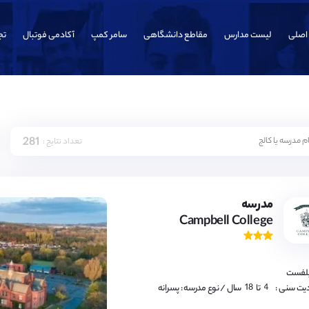
اصلی
لیست مدارس
مقاطع دانشگاهی
سامر کمپ
آکادمی فوتبال
تج
281
تعداد نتایج :
4,
5,
6,
7,
8,
9,
مدرسه
10,
Campbell College
11,
12,
13,
14,
15,
16,
بلفست
17,
18
4,
یت سنی :
تا
سال
/ نوع مدرسه : پسرانه
5,
6,