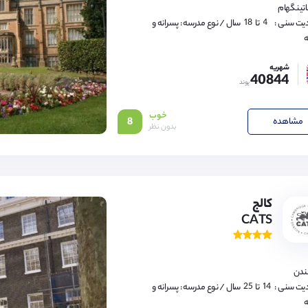
16,
اتینگهام
17,
18
4,
یت سنی :
تا
سال
/ نوع مدرسه : پسرانه و
5,
ه
6,
7,
8,
شهریه
9,
40844
10,
پوند
11,
12,
13,
خوب
14,
مشاهده
8
بدون نظر
15,
16,
17,
18
14,
15,
16,
کالج
17,
CATS
18,
19,
20,
21,
22,
23,
لندن
24,
25
14,
یت سنی :
تا
سال
/ نوع مدرسه : پسرانه و
15,
ه
16,