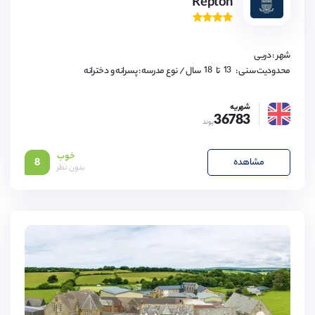
Repton
13,
14,
15,
16,
شهر : دربی
17,
18
13,
محدودیت سنی :
تا
سال
/ نوع مدرسه : پسرانه و دخترانه
14,
15,
16,
شهریه
17,
36783
18
پوند
خوب
مشاهده
8
بدون نظر