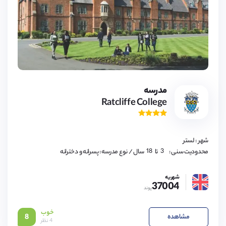
3,
4,
5,
6,
7,
8,
9,
مدرسه
10,
Ratcliffe College
11,
12,
13,
14,
15,
16,
شهر : لستر
17,
18
3,
محدودیت سنی :
تا
سال
/ نوع مدرسه : پسرانه و دخترانه
4,
5,
6,
شهریه
7,
37004
8,
پوند
9,
10,
11,
خوب
12,
مشاهده
8
4 نظر
13,