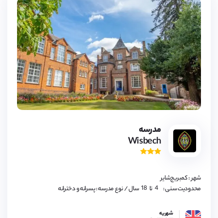
4,
5,
6,
7,
8,
9,
مدرسه
10,
Wisbech
11,
12,
13,
14,
15,
16,
شهر : کمبریج‌شایر
17,
18
4,
محدودیت سنی :
تا
سال
/ نوع مدرسه : پسرانه و دخترانه
5,
6,
7,
شهریه
8,