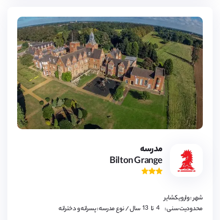
17,
18
4,
مدرسه
5,
Bilton Grange
6,
7,
8,
9,
10,
11,
شهر : وارویکشایر
12,
13
4,
محدودیت سنی :
تا
سال
/ نوع مدرسه : پسرانه و دخترانه
5,