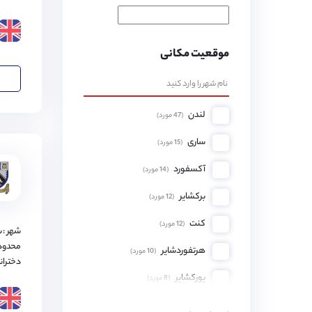
موقعیت مکانی
لندن
(
47
مورد)
ساری
(
15
مورد)
آکسفورد
(
14
مورد)
برکشایر
(
12
مورد)
کنت
(
12
مورد)
شهر :
محدود
هرتفوردشایر
(
10
مورد)
دختران
یورکشایر
(
8
مورد)
همپشایر
(
8
مورد)