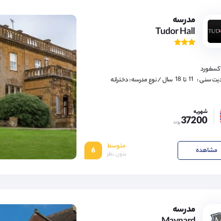
مدرسه
Tudor Hall
11,
12,
13,
14,
15,
16,
آکسفورد
17,
18
11,
یت سنی :
تا
سال
/ نوع مدرسه : دخترانه
12,
13,
14,
15,
شهریه
16,
37200
17,
پوند
18
متوسط
مشاهده
6
بدون نظر
4,
5,
6,
7,
8,
9,
مدرسه
10,
11,