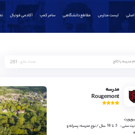
اصلی
لیست مدارس
مقاطع دانشگاهی
سامر کمپ
آکادمی فوتبال
تج
281
تعداد نتایج :
3,
4,
5,
6,
7,
8,
9,
مدرسه
10,
Rougemont
11,
12,
13,
14,
15,
16,
نیوپورت
17,
18
3,
یت سنی :
تا
سال
/ نوع مدرسه : پسرانه و
4,
ه
5,