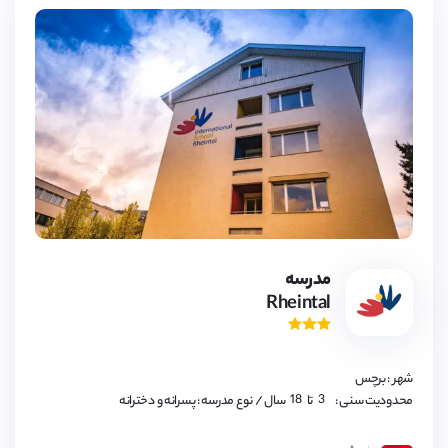
18
3,
4,
5,
6,
7,
8,
9,
مدرسه
10,
Rheintal
11,
12,
13,
14,
15,
16,
شهر : برچس
17,
18
3,
محدودیت سنی :
تا
سال
/ نوع مدرسه : پسرانه و دخترانه
4,
5,
6,