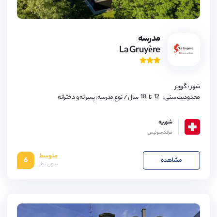
اوبون
(
1
مورد)
گرویر
(
1
مورد)
مدرسه
La Gruyère
شهر : گرویر
12,
18
12,
محدودیت سنی :
تا
سال
/ نوع مدرسه : پسرانه و دخترانه
18
شهریه
فرانک سوئیس
متوسط
مشاهده
6
بدون نظر