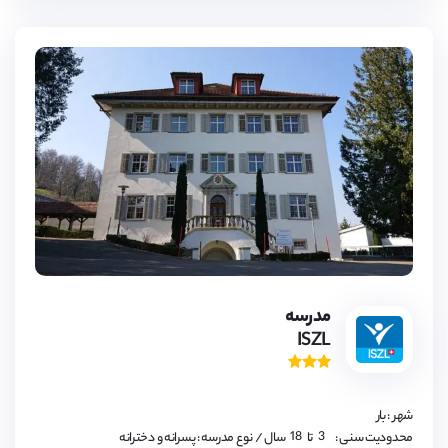
16,
17,
18
3,
4,
5,
6,
7,
8,
9,
مدرسه
10,
ISZL
11,
12,
13,
14,
15,
16,
شهر : بار
17,
18
3,
محدودیت سنی :
تا
سال
/ نوع مدرسه : پسرانه و دخترانه