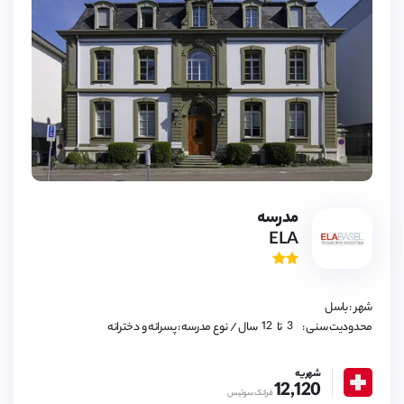
3,
مدرسه
4,
ELA
5,
6,
7,
8,
9,
10,
شهر : باسل
11,
12
3,
محدودیت سنی :
تا
سال
/ نوع مدرسه : پسرانه و دخترانه
4,
5,
6,
شهریه
7,
12,120
8,
فرانک سوئیس
9,