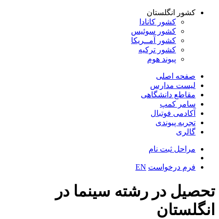
کشور انگلستان
کشور کانادا
کشور سوئیس
کشور آمــریکا
کشور ترکیه
پیوند هوم
صفحه اصلی
لیست مدارس
مقاطع دانشگاهی
سامر کمپ
آکادمی فوتبال
تجربه پیوندی
گالری
مراحل ثبت نام
فرم درخواست
EN
تحصیل در رشته سینما در
انگلستان