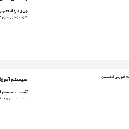
ویزای فارغ التحصی
های مهاجرتی برای د
آشنایی با سیستم آ
مهاجر پس از ورود به .