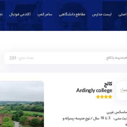
اصلی
لیست مدارس
مقاطع دانشگاهی
سامر کمپ
آکادمی فوتبال
تج
281
تعداد نتایج :
3,
4,
5,
6,
7,
8,
9,
کالج
10,
Ardingly college
11,
12,
13,
14,
15,
16,
 ساسکس غربی
17,
18
3,
یت سنی :
تا
سال
/ نوع مدرسه : پسرانه و
4,
ه
5,