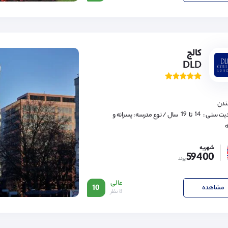
15,
16,
17,
18
کالج
DLD
14,
15,
16,
17,
لندن
18,
19
14,
یت سنی :
تا
سال
/ نوع مدرسه : پسرانه و
15,
ه
16,
17,
18,
شهریه
19
59400
پوند
عالی
مشاهده
10
8 نظر