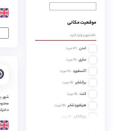
موقعیت مکانی
لندن
(
47
مورد)
ساری
(
15
مورد)
آکسفورد
(
14
مورد)
برکشایر
(
12
مورد)
کنت
(
12
مورد)
شهر : 
محدود
هرتفوردشایر
(
10
مورد)
دختران
یورکشایر
(
8
مورد)
همپشایر
(
8
مورد)