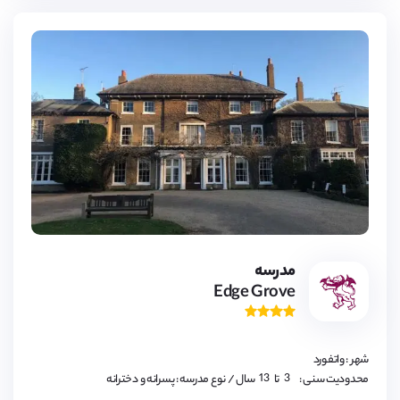
17,
18
3,
4,
مدرسه
5,
Edge Grove
6,
7,
8,
9,
10,
11,
شهر : واتفورد
12,
13
3,
محدودیت سنی :
تا
سال
/ نوع مدرسه : پسرانه و دخترانه
4,