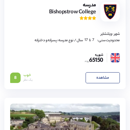
8,
مدرسه
9,
Bishopstrow College
10,
11,
12,
13,
14,
15,
شهر : ویلتشایر
16,
17
7,
محدودیت سنی :
تا
سال
/ نوع مدرسه : پسرانه و دخترانه
8,
9,
10,
شهریه
11,
65150
12,
پوند
13,
14,
15,
خوب
16,
مشاهده
8
یک نظر
17