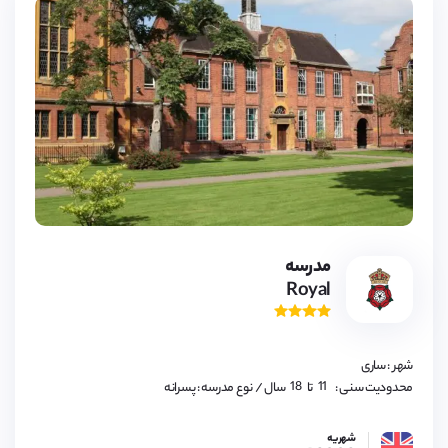
مدرسه
Royal
11,
12,
13,
14,
15,
16,
شهر : ساری
17,
18
11,
محدودیت سنی :
تا
سال
/ نوع مدرسه : پسرانه
12,
13,
14,
شهریه
15,