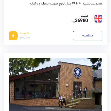
12,
13
4,
محدودیت سنی :
تا
سال
/ نوع مدرسه : پسرانه و دخترانه
5,
6,
7,
شهریه
8,
36980
9,
پوند
10,
11,
12,
متوسط
13
مشاهده
6
بدون نظر