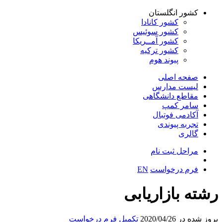
کشور انگلستان
کشور کانادا
کشور سوئیس
کشور آمــریکا
کشور ترکیه
پیوند هوم
صفحه اصلی
لیست مدارس
مقاطع دانشگاهی
سامر کمپ
آکادمی فوتبال
تجربه پیوندی
گالری
مراحل ثبت نام
فرم درخواست
EN
رشته بازاریابی
بروز شده در 2020/04/26
تکمیل فرم درخواست