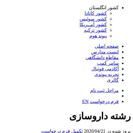
کشور انگلستان
کشور کانادا
کشور سوئیس
کشور آمــریکا
کشور ترکیه
پیوند هوم
صفحه اصلی
لیست مدارس
مقاطع دانشگاهی
سامر کمپ
آکادمی فوتبال
تجربه پیوندی
گالری
مراحل ثبت نام
فرم درخواست
EN
رشته داروسازی
بروز شده در 2020/04/21
تکمیل فرم درخواست