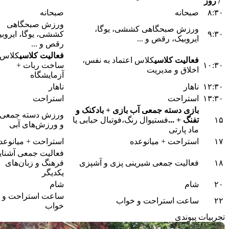
/ روز
۸:۳۰
صبحانه
صبحانه
ورزش صبحگاهی
ورزش صبحگاهی کششی، یوگا،
۹:۳۰
کششی، یوگا، ایروبی
ایروبیک، رقص و ...
رقص و ...
فعالیت کلاسی
کلاس
فعالیت کلاسی
کلاس اعتماد به نفس،
۱۰:۳۰
ساخت ربات +
اخلاق و مدیریت
آزمایشگاه
۱۲:۳۰
ناهار
ناهار
۱۳:۳۰
استراحت
استراحت
بازی دسته جمعی آب بازی + بادکنک و
ورزش دسته جمعی 
۱۵
تفنگ + ...
فستیوال رنگ،فوتبال حبابی یا
و ورزش‌های آبی
ماد پارتی
۱۷
استراحت + میانوعده
استراحت + میانوعد
فعالیت جمعی
آشنای
۱۸
فعالیت جمعی
شیرینی پزی و آشپزی
فرهنگ و زبان‌های
یکدیگر
۲۰
شام
شام
ساعت استراحت و
۲۲
ساعت استراحت و خواب
خواب
تجربیات
پیوندی