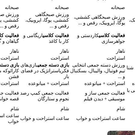
صبحانه
صبحانه
صبحانه
ورزش صبحگاهی
ورزش صب
ورزش صبحگاهی کششی،
ک،
کششی، یوگا، ایروبیک،
کششی، یوگ
یوگا، ایروبیک، رقص و ...
رقص و ...
رقص و ...
فعالیت کلاسی
کاردستی و
فعالیت کلاسی
اریگامی و
فعالیت کل
جواهرسازی
کار با کاغذ
گیاهان و 
ناهار
ناهار
ناهار
استراحت
استراحت
استراحت
ورزش دسته جمعی انتخابی
بازی دسته جمعی
بازی‌های
بازی دسته
شنا
تیم فوتبال، والیبال، بسکتبال
فکریاستراتژیک در فضای
کارائوکه م
و ...
باز
فشن
ه
استراحت + میانوعده
استراحت + میانوعده
استراحت +
ی با
فعالیت جمعی
ساز و
فعالیت جمعی
کمپ رصد
فعالیت ج
موسیقی + دیدن فیلم
نجوم و ستارگان
قصه خوان
شام
شام
شام
ساعت است
ساعت استراحت و خواب
ساعت استراحت و خواب
خواب