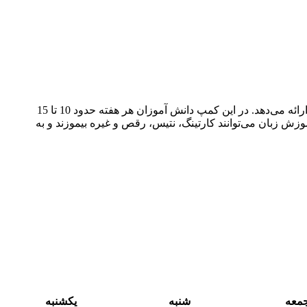
کمپ تابستانی lemania با 100 سال سبقه برگزاری کمپ‌های آموزش ربان انگلیسی، آیلتس و فرانسه، محیطی حرفه‌ای و استاندارد برای …. ارائه می‌دهد. در این کمپ دانش آموزان هر هفته حدود 10 تا 15
 زبان می‌توانند کارتینگ، نتیس، رقص و غیره بیموزند و به
معه
شنبه
یکشنبه