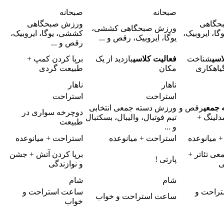
صبحانه
صبحانه
حگاهی
ورزش صبحگاهی
ورزش صبحگاهی کششی،
ا، ایروبیک،
کششی، یوگا، ایروبیک،
یوگا، ایروبیک، رقص و ...
رقص و ...
اسی
شناخت
فعالیت کلاسی
بازدید از یک
برپا کردن کمپ +
گیاهکاری
مکان
طبیعت گردی
ناهار
ناهار
استراحت
استراحت
 جمعی
رقص و
ورزش دسته جمعی انتخابی
دوچرخه سواری در
دلینگ +
تیم فوتبال، والیبال، بسکتبال
طبیعت
و ...
 میانوعده
استراحت + میانوعده
استراحت + میانوعده
معی
تئاتر +
برپا کردن آتش + جشن
پارتی !
ی
و نوازندگی
شام
شام
راحت و
ساعت استراحت و
ساعت استراحت و خواب
خواب