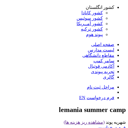
کشور انگلستان
کشور کانادا
کشور سوئیس
کشور آمــریکا
کشور ترکیه
پیوند هوم
صفحه اصلی
لیست مدارس
مقاطع دانشگاهی
سامر کمپ
آکادمی فوتبال
تجربه پیوندی
گالری
مراحل ثبت نام
فرم درخواست
EN
lemania summer camp
شهریه
پوند
(مشاهده ریز هزینه ها)
فرم درخواست