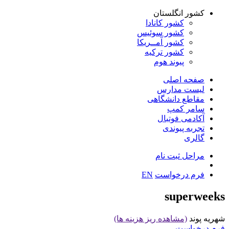
کشور انگلستان
کشور کانادا
کشور سوئیس
کشور آمــریکا
کشور ترکیه
پیوند هوم
صفحه اصلی
لیست مدارس
مقاطع دانشگاهی
سامر کمپ
آکادمی فوتبال
تجربه پیوندی
گالری
مراحل ثبت نام
فرم درخواست
EN
superweeks
شهریه
پوند
(مشاهده ریز هزینه ها)
فرم درخواست