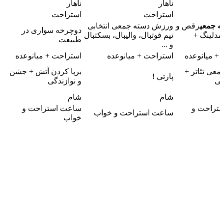
ناهار
ناهار
استراحت
استراحت
 جمعی
رقص و
ورزش دسته جمعی انتخابی
دوچرخه سواری در
دلینگ +
تیم فوتبال، والیبال، بسکتبال
طبیعت
و ...
 میانوعده
استراحت + میانوعده
استراحت + میانوعده
معی
تئاتر +
برپا کردن آتش + جشن
پارتی !
ی
و نوازندگی
شام
شام
راحت و
ساعت استراحت و
ساعت استراحت و خواب
خواب
"ب