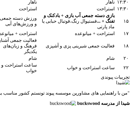
۱۲:۳۰
ناهار
ناهار
۱۳:۳۰
استراحت
استراحت
بازی دسته جمعی آب بازی + بادکنک و
ورزش دسته جمعی 
۱۵
تفنگ + ...
فستیوال رنگ،فوتبال حبابی یا
و ورزش‌های آبی
ماد پارتی
۱۷
استراحت + میانوعده
استراحت + میانوعد
فعالیت جمعی
آشنای
۱۸
فعالیت جمعی
شیرینی پزی و آشپزی
فرهنگ و زبان‌های
یکدیگر
۲۰
شام
شام
ساعت استراحت و
۲۲
ساعت استراحت و خواب
خواب
تجربیات
پیوندی
"من با راهنمایی های مشاورین موسسه پیوند تونستم کشور مناسب برا
شیدا از مدرسه buckswood