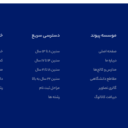
موسسه پیوند
دسترسی سریع
خد
صفحه اصلی
سنین ۸ تا ۱۳ سال
خد
درباره ما
سنین ۱۴ تا ۱۷ سال
کم
مدارس و کالج‌ها
سنین ۱۸ تا ۲۱ سال
مد
مقاطع دانشگاهی
سنین ۲۲ سال به بالا
دا
گالری تصاویر
مراحل ثبت نام
رش
دریافت کاتالوگ
رشته ها