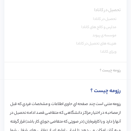
تحصیل در کانادا
تحصیل در کانادا
مدارس و کالج های کانادا
موسسه ی پیوند
هزینه های تحصیل در کانادا
ویزای کانادا
رزومه چیست ؟
رزومه چیست ؟
رزومه متنی است چند صفحه اي حاوی اطلاعات و مشخصات فردي كه قبل
از مصاحبه در اختيار مراکز دانشگاهی که متقاضی قصد ادامه تحصيل در
آنها را دارد و يا كارفرمايان (در صورتی که متقاضی جوياي کار باشد) قرار گرفته
و به آنان امكان مي دهد تا ارزيابي اوليه ای از توانايی های شغلی شما