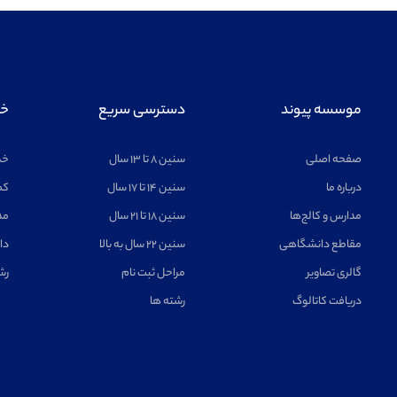
موسسه پیوند
دسترسی سریع
خد
صفحه اصلی
سنین ۸ تا ۱۳ سال
خد
درباره ما
سنین ۱۴ تا ۱۷ سال
کم
مدارس و کالج‌ها
سنین ۱۸ تا ۲۱ سال
مد
مقاطع دانشگاهی
سنین ۲۲ سال به بالا
دا
گالری تصاویر
مراحل ثبت نام
رش
دریافت کاتالوگ
رشته ها