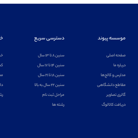
موسسه پیوند
دسترسی سریع
خد
صفحه اصلی
سنین ۸ تا ۱۳ سال
خد
درباره ما
سنین ۱۴ تا ۱۷ سال
کم
مدارس و کالج‌ها
سنین ۱۸ تا ۲۱ سال
مد
مقاطع دانشگاهی
سنین ۲۲ سال به بالا
دا
گالری تصاویر
مراحل ثبت نام
رش
دریافت کاتالوگ
رشته ها