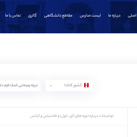
اصلی
درباره ما
لیست مدارس
مقاطع دانشگاهی
گالری
تماس با ما
کشور کانادا
توضیحات درباره دوره های (ای_لول) و فاندیشن و آیلتس