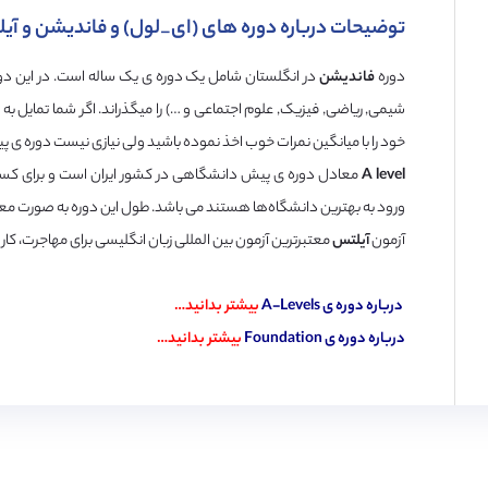
توضیحات درباره دوره های (ای_لول) و فاندیشن و آی
دوره
فاندیشن
در انگلستان شامل یک دوره ی یک ساله است. در این دور
شیمی, ریاضی, فیزیک, علوم اجتماعی و …) را میگذراند. اگر شما تمایل به 
خود را با میانگین نمرات خوب اخذ نموده باشید ولی نیازی نیست دوره ی پ
A level
معادل دوره ی پیش دانشگاهی در کشور ایران است و برای کسانی ک
ورود به بهترین دانشگاه‌ها هستند می باشد. طول این دوره به صورت مع
آزمون
آیلتس
معتبرترین آزمون بین المللی زبان انگلیسی برای مهاجرت، 
درباره دوره ی
A-Levels
بیشتر بدانید…
درباره دوره ی Foundation
بیشتر بدانید…