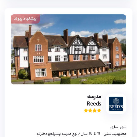
پیشنهاد پیوند
مدرسه
Reeds
11,
12,
13,
14,
15,
16,
شهر : ساری
17,
18
11,
محدودیت سنی :
تا
سال
/ نوع مدرسه : پسرانه و دخترانه