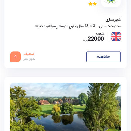
7,
8,
9,
10,
11,
شهر : ساری
12,
13
3,
محدودیت سنی :
تا
سال
/ نوع مدرسه : پسرانه و دخترانه
4,
5,
شهریه
22000
6,
پوند
7,
8,
9,
ضعیف
10,
مشاهده
4
11,
بدون نظر
12,
13