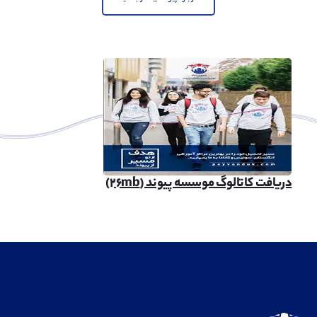
دریافت کاتالوگ موسسه پیوند (۲۶mb)