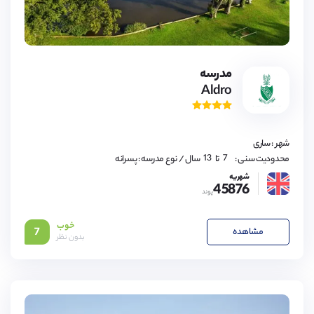
مدرسه
Aldro
7,
8,
9,
10,
11,
شهر : ساری
12,
13
7,
محدودیت سنی :
تا
سال
/ نوع مدرسه : پسرانه
8,
9,
شهریه
45876
10,
پوند
11,
12,
13
خوب
مشاهده
7
بدون نظر