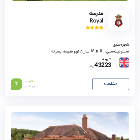
مدرسه
Royal
11,
12,
13,
14,
15,
16,
شهر : ساری
17,
18
11,
محدودیت سنی :
تا
سال
/ نوع مدرسه : پسرانه
12,
13,
شهریه
43223
14,
پوند
15,
16,
17,
خوب
18
مشاهده
7
بدون نظر