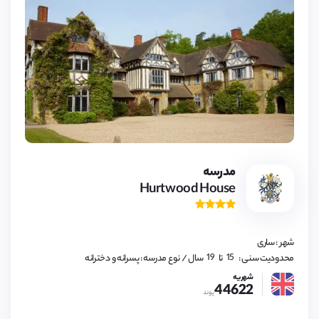
مدرسه
Hurtwood House
15,
16,
17,
شهر : ساری
18,
19
15,
محدودیت سنی :
تا
سال
/ نوع مدرسه : پسرانه و دخترانه
16,
17,
شهریه
44622
18,
پوند
19