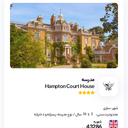
3,
4,
5,
6,
7,
8,
9,
مدرسه
10,
Hampton Court House
11,
12,
13,
14,
15,
16,
شهر : ساری
17,
18
3,
محدودیت سنی :
تا
سال
/ نوع مدرسه : پسرانه و دخترانه
4,
5,
شهریه
43286
6,