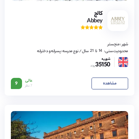
کالج
Abbey
14,
15,
16,
17,
18,
19,
شهر : منچستر
20,
21
14,
محدودیت سنی :
تا
سال
/ نوع مدرسه : پسرانه و دخترانه
15,
16,
شهریه
35150
17,
پوند
18,
19,
20,
عالی
21
مشاهده
9
7 نظر