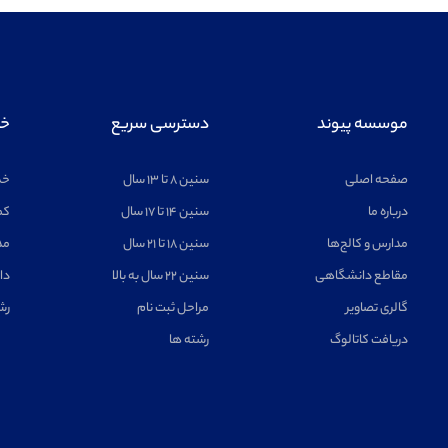
موسسه پیوند
دسترسی سریع
خد
صفحه اصلی
سنین ۸ تا ۱۳ سال
خد
درباره ما
سنین ۱۴ تا ۱۷ سال
کم
مدارس و کالج‌ها
سنین ۱۸ تا ۲۱ سال
مد
مقاطع دانشگاهی
سنین ۲۲ سال به بالا
دا
گالری تصاویر
مراحل ثبت نام
رش
دریافت کاتالوگ
رشته ها