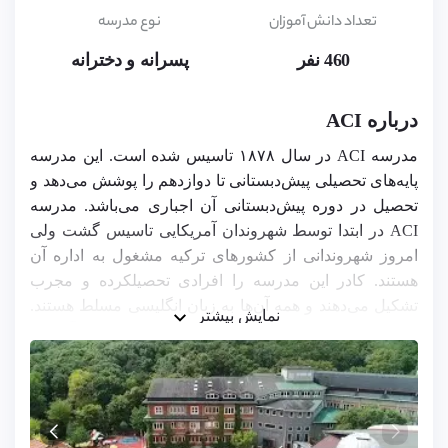
5,
تعداد دانش آموزان
نوع مدرسه
6,
7,
460 نفر
8,
پسرانه و دخترانه
9,
10,
11,
درباره ACI
12,
13,
مدرسه ACI در سال ۱۸۷۸ تاسیس شده است. این مدرسه
14,
پایه‌های تحصیلی پیش‌دبستانی تا دوازدهم را پوشش می‌دهد و
15,
16,
تحصیل در دوره پیش‌دبستانی آن اجباری می‌باشد. مدرسه
17,
ACI در ابتدا توسط شهروندان آمریکایی تاسیس گشت ولی
18
امروز شهروندانی از کشورهای ترکیه مشغول به اداره آن
هستند. کادر این مدرسه را افرادی تحصیلکرده و مجرب
تشکیل می‌دهند و همه آن‌ها به زبان انگلیسی مسلط هستند.
نمایش بیشتر
معلمان این مدرسه را افرادی از کشورهای ترکیه، آمریکا،
کانادا و اروپا تشکیل داده‌اند. فضای بین‌المللی مدرسه ACI
این امکان را برای دانش‌آموزان فراهم می‌سازد که با
فرهنگ‌ها، عقاید و دیدگاه‌های مختلف آشنا شده و احترام به
تفاوت‌ها را بیاموزند.