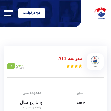
فرم درخواست
3,
4,
5,
6,
7,
مدرسه ACI
8,
9,
خوب
7
10,
بدون نظر
11,
12,
13,
14,
15,
شهر
محدوده سنی
16,
17,
Izmir
تا
سال
18
3,
4,
راهنمای سنی