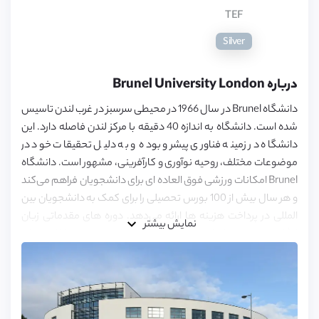
TEF
Silver
درباره Brunel University London
دانشگاه Brunel در سال 1966 در محیطی سرسبز در غرب لندن تاسیس
شده است. دانشگاه به اندازه 40 دقیقه با مرکز لندن فاصله دارد. این
دانشگاه در زمینه فناوری پیشرو بوده و به دلیل تحقیقات خود در
موضوعات مختلف، روحیه نوآوری و کارآفرینی، مشهور است. دانشگاه
Brunel امکانات ورزشی فوق العاده ای برای دانشجویان فراهم می‌کند
و هر سال بیش از 100 بورس تحصیلی را برای کمک به دانشجویان بین
المللی در پرداخت هزینه ها ارائه می‌دهد. دوره های مقدماتی زبان
نمایش بیشتر
انگلیسی نیز قبل از شروع تحصیلات آکادمیک، به صورت کلاس های
فشرده برگزار می‌شود.