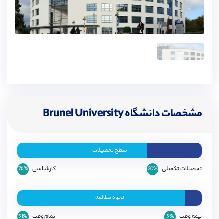
مشخصات دانشگاه Brunel University
London
سطح تحصیلات
تحصیلات تکمیلی
کارشناسی
70%
30%
نحوه مطالعه
نیمه وقت
تمام وقت
91%
9%