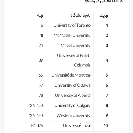
کانادا را معرفی می کنیم:
ردیف
نام دانشگاه
رتبه
6
University of Toronto
1
11
McMaster University
2
24
McGill University
3
University of British
39
4
Columbia
65
Université de Montréal
5
77
University of Ottawa
6
78
University of Alberta
7
126-150
University of Calgary
8
126-150
Western University
9
151-175
Université Laval
10