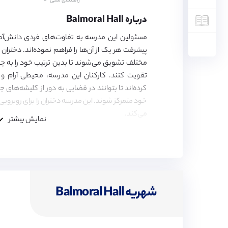
راهنمای سنی
5,
6,
درباره Balmoral Hall
7,
8,
مسئولین این مدرسه به تفاوت‌های فردی دانش‌آموز
9,
پیشرفت هر یک از آن‌ها را فراهم نموده‌اند. دخترا
10,
11,
مختلف تشویق می‌شوند تا بدین ترتیب خود را به چ
12,
تقویت کنند. کارکنان این مدرسه، محیطی آرام و 
13,
کرده‌اند تا بتوانند در فضایی به دور از کلیشه‌های
14,
15,
خود متمرکز شوند. این مدرسه دختران را برای روبروی
16,
می‌کند.
17
نمایش بیشتر
شهریه Balmoral Hall