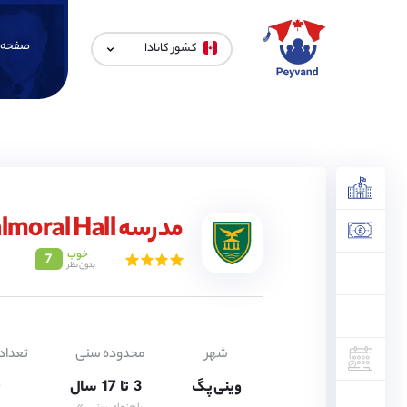
صفحه 
کشور کانادا
3,
4,
5,
6,
مدرسه Balmoral Hall
7,
8,
9,
خوب
7
بدون نظر
10,
11,
12,
13,
14,
15,
شهر
محدوده سنی
تعداد
16,
وینی پگ
3,
تا
17
سال
0
4,