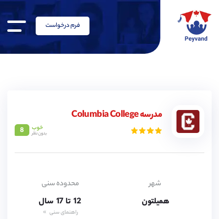
فرم درخواست
مدرسه Columbia College
خوب
8
بدون نظر
12,
13,
14,
15,
شهر
محدوده سنی
16,
همیلتون
12,
تا
17
سال
13,
راهنمای سنی