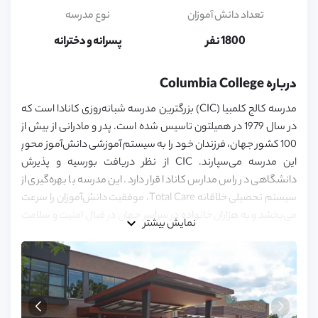
14,
15,
تعداد دانش آموزان
نوع مدرسه
16,
17
1800 نفر
پسرانه و دخترانه
درباره Columbia College
مدرسه کالج کلمبیا (CIC) بزرگترین مدرسه شبانه‌روزی کانادا است که
در سال 1979 در همیلتون تاسیس شده است. پدر و مادرانی از بیش از
100 کشور جهان، فرزندان خود را به سیستم آموزشی دانش‌آموز محورِ
این مدرسه می‌سپارند. CIC از نظر دریافت بورسیه و پذیرش
دانشگاهی در راس مدارس کانادا قرار دارد. این مدرسه با بهره‌گیری از
سیستم تحصیلی خلاقانه Total Care، موفقیت دانش‌آموزان را سرعت
می‌بخشد و به هزاران خانواده در سراسر جهان در قبال امنیت و سلامت
نمایش بیشتر
فرزندانشان آرامش خاطر می‌دهد. دانش‌آموزان CIC، از نظر درسی
ممتاز بوده و شخصیتی قوی دارند که برای کسب موفقیت در طول
زندگی آن را پرورش می‌دهند. کارنامه آنلاین EZ که به صورت روزانه
آپدیت می‌شود، به والدین این امکان را می‌دهد که حضور در کلاس،
نمرات امتحانات میان‌ترم و نمرات آزمون‌های نهایی فرزندانشان را رصد