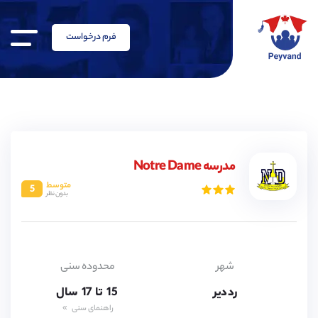
فرم درخواست
مدرسه Notre Dame
متوسط
5
بدون نظر
15,
شهر
محدوده سنی
16,
رد دیر
15,
تا
17
سال
16,
راهنمای سنی