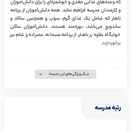
که وعده‌های غذایی مغذی و خوشمزه‌ای را برای دانش‌آموزان
و کارمندان مدرسه فراهم نماید. همه دانش‌آموزان از برنامه
ناهار که شامل یک غذای گرم، سوپ و همچنین سالاد و
ساندویچ می‌باشد، بهره‌مند هستند. دانش‌آموزان ساکن
خوابگاه‌ علاوه بر ناهار، از برنامه صبحانه، عصرانه و شام نیز
برخوردارند.
خدمات درمانی مدرسه
دیگر ویژگی‌های این مدرسه
مرکز بهداشت این مدرسه توسط کادر پزشکی با
استانداردهای مهارتی بالا اداره می‌شود. این مرکز خدماتی از
جمله تجویز دارو و مشاوره های بهداشتی، اطلاعات در مورد
رتبه مدرسه
رژیم غذایی و زندگی سالم، ارزیابی سلامتی دانش آموزان و
خدمات درمانی و در صورت لزوم، ارجاع به پزشکان،
دندانپزشکان و سایر متخصصین را به دانش آموزان ارائه