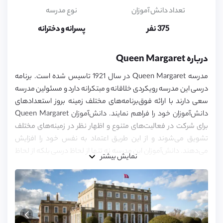
6,
7,
تعداد دانش آموزان
نوع مدرسه
8,
9,
375 نفر
پسرانه و دخترانه
10,
11,
12,
درباره Queen Margaret
13,
14,
مدرسه Queen Margaret در سال 1921 تاسیس شده است. برنامه
15,
16,
درسی این مدرسه رویکردی خلاقانه و مبتکرانه دارد و مسئولین مدرسه
17
سعی دارند با ارائه فوق‌برنامه‌های مختلف زمینه بروز استعداد‌های
دانش‌آموزان خود را فراهم نمایند. دانش‌آموزان Queen Margaret
برای شرکت در فعالیت‌های متنوع و اظهار نظر در زمینه‌های مختلف
تشویق می‌شوند و از این طریق اعتماد به نفس خود را افزایش
می‌دهند. دانش‌آموزان این مدرسه نه تنها از لحاظ درسی بلکه از لحاظ
نمایش بیشتر
شخصیتی نیز پیشرفت چشمگیری دارند و این موضوع حضور آن‌ها را در
جامعه تسهیل می‌کند.