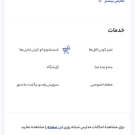
نمایش بیشتر
Wifi
فضاهای استراحت عمومی (Common Rooms)
کلاب فیلم
کلاب شعر
آشپزخانه
ظرف شویی
خدمات
کلاب علم و مهندسی
کلاب موسیقی
Play Station
کمد
تئاتر
خوانندگی
تمیز کردن اتاق‌ها
شستشو و اتو کردن لباس‌ها
تخت
مبل
Fashion
عکاسی
سه وعده غذا
آرایشگاه
تلویزیون
چراغ مطالعه
نقاشی
معلم خصوصی
سرویس رفت و برگشت به شهر
تلفن
فکس
پرینتر
برای مشاهده امکانات مدارس شبانه روزی
این صفحه
را مشاهده نمایید.