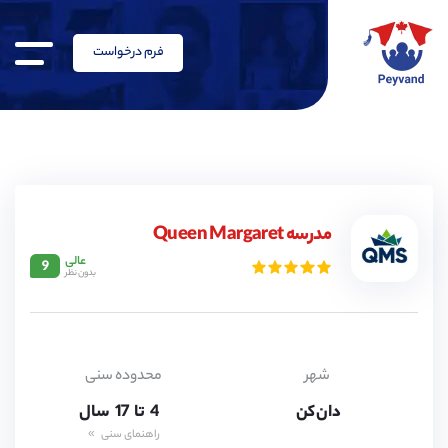
فرم درخواست
4,
5,
6,
7,
مدرسه Queen Margaret
8,
عالی
9
9,
بدون نظر
10,
11,
12,
13,
14,
15,
شهر
محدوده سنی
16,
دان کن
4,
تا
17
سال
5,
راهنمای سنی