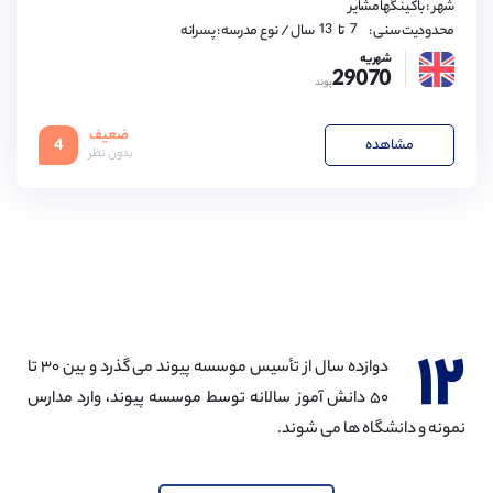
شهر : باکینگهامشایر
12,
13
7,
محدودیت سنی :
تا
سال
/ نوع مدرسه : پسرانه
نیوکاسل
(
1
مورد)
8,
9,
شهریه
پورتسموث
29070
10,
(
1
مورد)
پوند
11,
12,
برنتوود
(
1
مورد)
13
ضعیف
مشاهده
4
بدون نظر
بروتون
(
1
مورد)
شفیلد
(
1
مورد)
چلتنهام
(
1
مورد)
واتفورد
(
1
مورد)
۱۲
دوازده سال از تأسیس موسسه پیوند می گذرد و بین ۳۰ تا
۵۰ دانش آموز سالانه توسط موسسه پیوند، وارد مدارس
نمونه و دانشگاه ها می شوند.