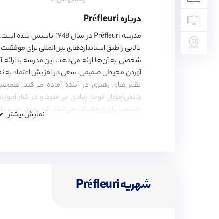
راهنمای سنی
5,
6,
درباره Préfleuri
7,
8,
مدرسه Préfleuri در سال 1948
9,
بالایی را طبق استانداردهای بین‌المللی برای موفقیت
10,
11,
شخصی به آن‌ها ارائه می‌دهد. این مدرسه با ارائه
12,
آوردن محیطی صمیمی، سعی در افزایش اعتماد به نفس 
13,
نقش‌های رهبری در آینده آماده می‌کند. همچنی
14
دانش‌آموزان توجه زیادی می‌شود و در کنار آموزش
متنوعی برای آن‌ها برگزار می‌شود. کم بودن تعداد د
نمایش بیشتر
همه آن‌ها از حمایت و پشتیبانی ویژه معلمان برخوردار
شهریه Préfleuri