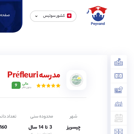
صفحه 
کشور سوئیس
3,
مدرسه Préfleuri
4,
5,
6,
عالی
9
بدون نظر
7,
8,
9,
10,
11,
12,
شهر
محدوده سنی
تعداد دان
13,
چیسریز
3,
تا
14
سال
160 نفر
4,