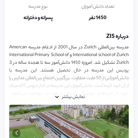
5,
6,
تعداد دانش آموزان
نوع مدرسه
7,
8,
1450 نفر
پسرانه و دخترانه
9,
10,
11,
درباره ZIS
12,
13,
مدرسه بین‌المللی Zurich در سال 2001 از ادغام مدرسه Amercan
14,
15,
International school of Zurich و International Primary School of
16,
Zurich تشکیل شد. امروزه 1450 دانش‌آموز سه تا هجده ساله در 3
17,
پردیس این مدرسه در حال تحصیل هستند. این مدرسه با
18
دانش‌آموزانی از 50 ملیت متفاوت، بزرگترین اجتماع بین‌المللی مدارس را
از آن خود کرده است. دانش‌آموزان این مدرسه در کنار دروس آکادمیک
خود، از دوره‌های موسیقی، ورزش و هنر نیز بهره‌مند می‌شوند.
نمایش بیشتر
مسئولین این مدرسه تمام تلاش خود را در جهت تربیت افرادی خلاق، با
انگیزه و مبتکر با ایده‌های نو می‌کنند و از لحاظ اخلاقی نیز دانش‌آموزان
را مستقل و با اعتماد به نفس بار می‌آورند.