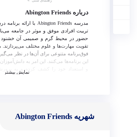
4,
راهنمای سنی
5,
6,
درباره Abington Friends
7,
8,
مدرسه Abington Friends با 
9,
تربیت افرادی موفق و موثر در جامعه می‌با
10,
حضور در محیط گرم و صمیمی آن خشنود بوده
11,
12,
تقویت مهارت‌ها و علوم مختلف می‌پردازند. 
13,
فوق‌برنامه متنوعی برای آن‌ها در نظر می‌گیر
14,
15,
این برنامه‌ها می‌کنند. این امر به دانش‌آموز
16,
و استعداد خود را کشف کرده و به پرورش 
17,
نمایش بیشتر
Abington Friends فقط بر آمو
18
شخصیتی و رفتار اجتماعی دانش‌آموزان نیز تا
شهریه Abington Friends