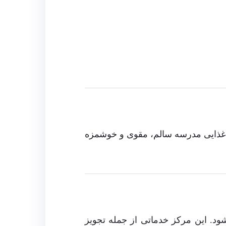
اری کمپانی CulinArt تهیه می‌کند. منوهای غذایی مدرسه سالم، مقوی و خوشمزه
ود. این مرکز خدماتی از جمله تجویز