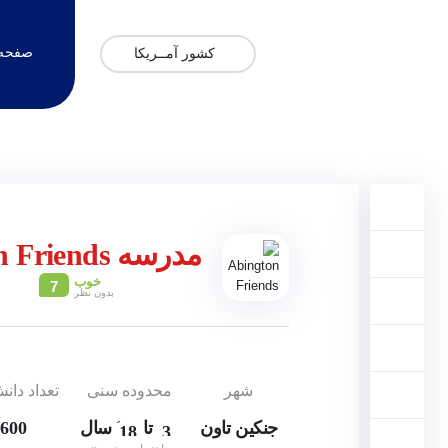
صفحه 
کشور آمــریکا
3,
4,
5,
6,
7,
مدرسه Abington Friends
8,
9,
خوب
7
10,
بدون نظر
11,
12,
13,
14,
15,
شهر
محدوده سنی
تعداد دان
16,
17,
جنکین تاون
تا
سال
600 نفر
18
3,