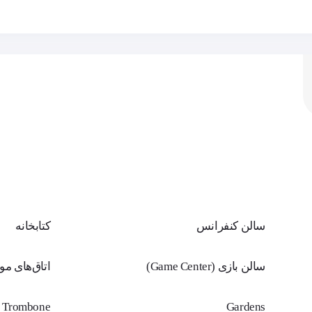
19
حداقل معدل
است.
0% از مدارس آمریکا
0% از مدارس آمریکا
65% از مدارس آمریکا
-8% از مدارس آمریکا
100% از مدارس آمریکا
0% از مدارس آمریکا
ضاعفی به سوالات چالش‌برانگیز پاسخ داده و هنگام صحبت توجه مخاطبان خود را
85% از مدارس آمریکا
-4% از مدارس آمریکا
85% از مدارس آمریکا
-4% از مدارس آمریکا
A1
A2
B1
B2
C1
C2
سالن کنفرانس
کتابخانه
پذیرش مدرسه
ویزا
حمایت د
سالن بازی (Game Center)
اتاق‌های م
زمان انتظار برای رزرو :
0 سال
Trombone
Gardens