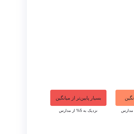
بال، سالن اجرا، مرکز تناسب اندام،
ل و بیس‌بال، کتابخانه، سایت رایانه و
 و به تفریح و تقویت استعدادهای خود
انگین
بسیار پایین‌تر از میانگین
الیت‌های مختلف در داخل و خارج از
 پیشرفت آکادمیک، بلکه رشد شخصیتی
نزدیک به 5% از مدارس
بنفس و ریسک‌پذیر دارند.