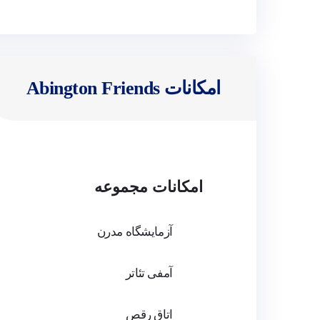
شرایط خاص برای متقاضیان؟
کیفیت خوابگاه
امکانات ورزشی
سطح زبان:
(C1) پیشرفته
امکانات Abington Friends
شما می‌توانید به راحتی و بدون هیچ تلاش م
ورودی دانشگاه‌ها
کادر مدرسه
دستاوردهای علمی
امکانات مجموعه
آزمایشگاه مدرن
خدمات پیوند برای این مدرسه
آمفی تئاتر
دوره‌ها :
AP
اتاق رقص