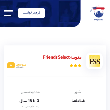
فرم درخواست
3,
4,
5,
6,
7,
8,
مدرسه Friends Select
9,
متوسط
6
10,
بدون نظر
11,
12,
13,
14,
15,
16,
شهر
محدوده سنی
17,
فیلادلفیا
3,
تا
18
سال
4,
راهنمای سنی