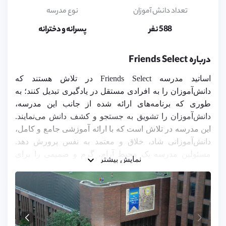
5,
6,
تعداد دانش آموزان
نوع مدرسه
7,
8,
588 نفر
پسرانه و دخترانه
9,
10,
11,
درباره Friends Select
12,
13,
اساتید مدرسه Friends Select در تلاش هستند که
14,
15,
دانش‌آموزان را به افرادی مستقل در یادگیری تبدیل کنند؛ به
16,
طوری که برنامه‌های ارائه شده از جانب این مدرسه،
17,
18
دانش‌آموزان را تشویق به جستجو و کشف دانش می‌نمایند.
این مدرسه در تلاش است که با ارائه آموزشی جامع و کامل،
دانش‌آموزانی شاد، خلاق و معتمد به نفس پرورش دهد.
مسئولین مدرسه یک محیط آرام، گرم و صمیمی را برای
نمایش بیشتر
دانش‌آموزان فراهم کرده‌اند تا آن‌ها بتوانند به دور از استرس
و فشار عصبی، بر روی اهداف و خواسته‌های خود تمرکز
کنند. این مدرسه در تلاش است تا با تشویق دانش‌آموزان به
آموختن و فراهم کردن موقعیت‌های چالش‌برانگیز، یادگیری
را برای آن‌ها لذت‌بخش کند.