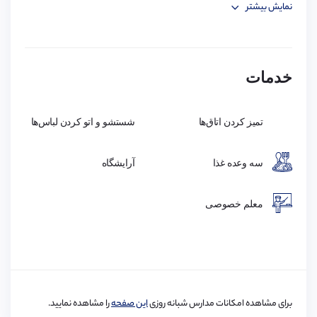
نمایش بیشتر
Wifi
فضاهای استراحت عمومی (Common Rooms)
آشپزخانه
ظرف شویی
خدمات
کمد
تخت
تمیز کردن اتاق‌ها
شستشو و اتو کردن لباس‌ها
مبل
تلویزیون
سه وعده غذا
آرایشگاه
چراغ مطالعه
تلفن
معلم خصوصی
فکس
پرینتر
برای مشاهده امکانات مدارس شبانه روزی
این صفحه
را مشاهده نمایید.