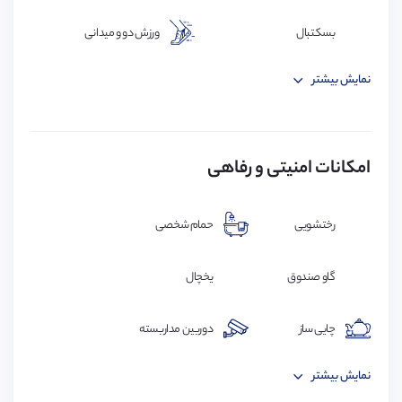
سال
بسکتبال
ورزش دو و میدانی
نمایش بیشتر
والیبال
گلف
امکانات امنیتی و رفاهی
رختشویی
حمام شخصی
گاو صندوق
یخچال
چایی ساز
دوربین مداربسته
نمایش بیشتر
Wifi
فضاهای استراحت عمومی (Common Rooms)