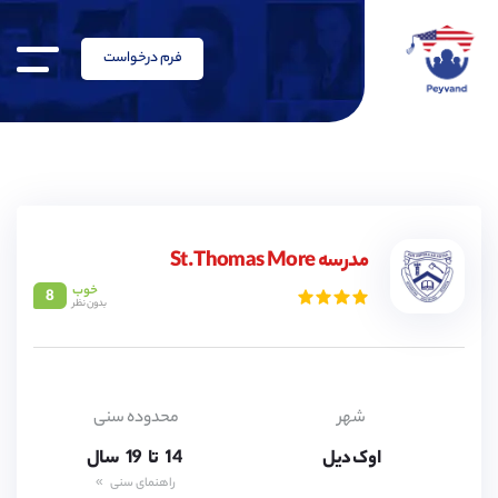
فرم درخواست
مدرسه St.Thomas More
خوب
8
بدون نظر
14,
15,
16,
17,
شهر
محدوده سنی
18,
اوک دیل
14,
تا
19
سال
15,
راهنمای سنی