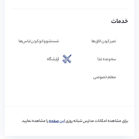
آشپزخانه
ظرف شویی
خدمات
کمد
تخت
تمیز کردن اتاق‌ها
شستشو و اتو کردن لباس‌ها
مبل
تلویزیون
سه وعده غذا
آرایشگاه
چراغ مطالعه
تلفن
معلم خصوصی
فکس
پرینتر
برای مشاهده امکانات مدارس شبانه روزی
این صفحه
را مشاهده نمایید.