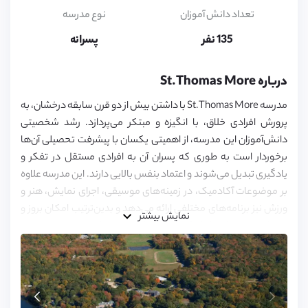
16,
17,
تعداد دانش آموزان
نوع مدرسه
18,
19
135 نفر
پسرانه
درباره St.Thomas More
مدرسه St.Thomas More با داشتن بیش از دو قرن سابقه درخشان، به
پرورش افرادی خلاق، با انگیزه و مبتکر می‌پردازد. رشد شخصیتی
دانش‌آموزان این مدرسه، از اهمیتی یکسان با پیشرفت تحصیلی آن‌ها
برخوردار است به طوری که پسران آن به افرادی مستقل در تفکر و
یادگیری تبدیل می‌شوند و اعتماد بنفس بالایی دارند. این مدرسه علاوه
بر موضوعات آکادمیک، در زمینه‌های موسیقی، اجرای نمایش، هنر و
ورزش نیز برنامه‌های مختلفی ارائه می‌دهد و بدین‌ترتیب امکان بروز و
نمایش بیشتر
رشد استعدادهای دانش‌آموزان خود را فراهم می‌آورد.