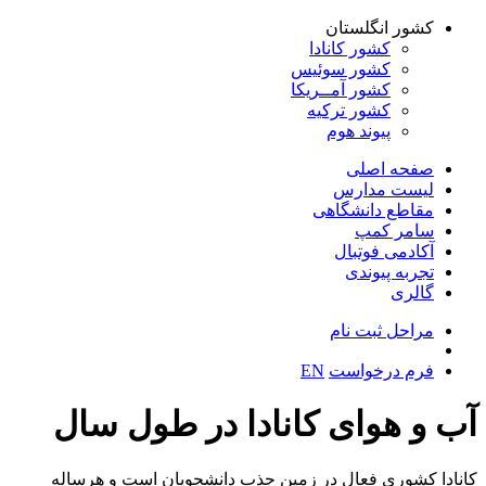
کشور انگلستان
کشور کانادا
کشور سوئیس
کشور آمــریکا
کشور ترکیه
پیوند هوم
صفحه اصلی
لیست مدارس
مقاطع دانشگاهی
سامر کمپ
آکادمی فوتبال
تجربه پیوندی
گالری
مراحل ثبت نام
فرم درخواست
EN
آب و هوای کانادا در طول سال
کانادا کشوری فعال در زمین جذب دانشجویان است و هرساله