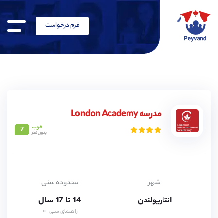
فرم درخواست
مدرسه London Academy
خوب
7
بدون نظر
14,
15,
شهر
محدوده سنی
16,
انتاریولندن
14,
تا
17
سال
15,
راهنمای سنی