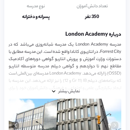
16,
17
تعداد دانش آموزان
نوع مدرسه
350 نفر
پسرانه و دخترانه
درباره London Academy
مدرسه London Academy یک مدرسه شبانه‌روزی می‌باشد که در
Forrest City، در انتاریوی کانادا واقع شده است. این مدرسه مطابق با
دستورات وزارت آموزش و پرورش انتاریو گواهی دوره‌های آکادمیک
مقاطع نهم تا دوازدهم و گواهی دیپلم مدرسه متوسطه انتاریو
(OSSD) را ارائه می‌دهد. London Academy مدرسه‌ای بین‌الملی است
که برنامه‌های دیپلم IB (Gr 11 و 12) را نیز ارائه می‌دهد. این مدرسه با
ایجاد یکپارچگی علمی و اجتماعی و فرهنگی، دانش‌آموزان خود را برای
نمایش بیشتر
حضور در دنیای امروز آماده می‌کند. از جمله نکات مثبت این مدرسه
می‌توان به داشتن برنامه تحصیلی عالی، کادر آموزشی مجرب و
متخصص، مشاوران با تجربه و کادر پشتیبانی موفق اشاره کرد.