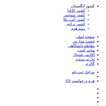
کشور انگلستان
کشور کانادا
کشور سوئیس
کشور آمــریکا
کشور ترکیه
پیوند هوم
صفحه اصلی
لیست مدارس
مقاطع دانشگاهی
سامر کمپ
آکادمی فوتبال
تجربه پیوندی
گالری
مراحل ثبت نام
فرم درخواست
EN