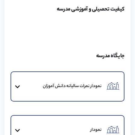
منحصر به فرد وجود دارد و همه دانش‌آموزان کنار هم غذا
کیفیت تحصیلی و آموزشی مدرسه
می‌خورند، بلکه کادر مدرسه تمام سعی خود را می‌کنند تا
غذاهای با کیفیت و مغذی تهیه کنند. مسئولان آشپزخانه به
دانش‌آموزان در مورد مزایای استفاده از یک رژیم غذایی
متعادل و زندگی سالم آموزش‌های لازم را ارائه می‌دهند.
وعده‌های غذایی همه روزه، به صورت تازه تهیه شده و توسط
تیم پذیرایی در اختیار دانش‌آموزان قرار می‌گیرند. منوها به
جایگاه مدرسه
صورت هفتگی و در هر فصل عوض می‌شوند. در تهیه
غذاها آلرژی‌های مختلف و رژیم‌های غذایی متفاوت در نظر
گرفته شده و همچنین همه مواد به صورت تازه و از
نمودار نمرات سالیانه دانش آموزان
مکان‌های معتبر تهیه می‌‌شوند.
خدمات درمانی مدرسه
نمودار
مرکز بهداشت این مدرسه توسط کادر پزشکی با