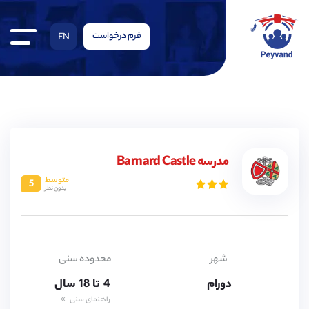
فرم درخواست
EN
4,
5,
6,
7,
8,
مدرسه Barnard Castle
9,
متوسط
5
10,
بدون نظر
11,
12,
13,
14,
15,
16,
شهر
محدوده سنی
17,
دورام
4,
تا
18
سال
5,
راهنمای سنی