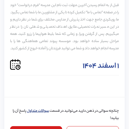
A1
A2
B1
B2
C1
C2
قبل از به اتمام رسیدن آخرین مهلت ثبت نام این مدرسه "فرم درخواست" خود
را در صفحه "تماس با ما" تکمیل کرده تا یکی از مشاورین ما با شما تماس بگیرد.
هزینه‌های مدرسه
ما رویکردی جامع جهت اخذ پذیرش از مدارس مختلف برای شما در نظر داریم و
در این مسیر نمرات تحصیلی،علایق، اهداف تحصیلی و شغلی تان را در نظر
هزینه‌های مدرسه شامل مخارج تحصیل و زندگی می‌باشد
خدمات پیوند برای این مدرسه
پذیرش مدرسه
ویزا
میگیریم. پس از گرفتن ویزا, و زمانی که شما بلیط هواپیما را رزرو کنید، همه
که از جمله آن‌ها می‌توان به هزینه خوابگاه و یا محل اقامت،
حمایت دانش آموزی
مراحل بسیار ساده خواهد بود. موسسه پیوند تمامی هماهنگی ها را با
سه وعده غذا (صبحانه، ناهار، شام)، گاو صندوق و هزینه
مدرسه انجام خواهد داد و شما می توانید فرزندتان را آماده خروج از کشور کنید.
حمایت تا دانشگاه
ثبت‌نام اشاره کرد.
۱ اسفند ۱۴۰۴
دوره‌ها :
A-LEVEL, GCASE
زمان انتظار برای رزرو :
0 سال
محیط مدرسه
این مدرسه با چشم‌اندازهای طبیعی زیبایی احاطه شده است
و در فاصله کمی از سیستم حمل و نقل برون شهری و درون
شهری قرار دارد. در نزدیکی این مدرسه، ساختمان هنری The
چنانچه سوالی در ذهن دارید می‌توانید در قسمت
سوالات متداول
پاسخ آن را
Witham و موزه Bowes قرار گرفته‌اند؛ این اماکن میزبان
بیابید!
نمایشگاه‌های بین‌المللی هستند و دانش‌آموزان به راحتی