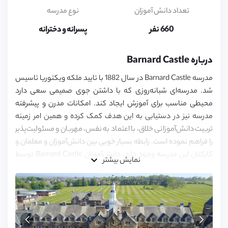
6,
7,
تعداد دانش آموزان
نوع مدرسه
8,
9,
660 نفر
پسرانه و دخترانه
10,
11,
12,
درباره Barnard Castle
13,
14,
مدرسه Barnard Castle در سال 1882 با تایید ملکه ویکتوریا تاسیس
15,
16,
شد. مدرسه‌ای شبانه‌روزی که با داشتن جوی صمیمی سعی دارد
17,
محیطی مناسب برای آموزش ایجاد کند. امکانات مدرن و پیشرفته
18
مدرسه نیز در دستیابی به این هدف کمک کرده و همین امر زمینه
تربیت دانش‌آموزانی خلاق، با اعتماد به نفس، مهربان و مسئولیت‌پذیر
را فراهم نموده است. رابطه بسیار خوبی بین دانش‌آموزان و معلمان و
کارکنان این مدرسه وجود دارد. دانش‌آموزان Barnard Castle توسط
نمایش بیشتر
کارمندان متعهدی پشتیبانی می‌شوند که به توانایی‌های هر فرد
اهمیت می‌دهند.
مسئولین این مدرسه در تلاش‌اند تا با فراهم کردن محیط مناسب،
فرصتی را در زمینه‌های مختلف آکادمیک، ورزشی و هنری برای هر