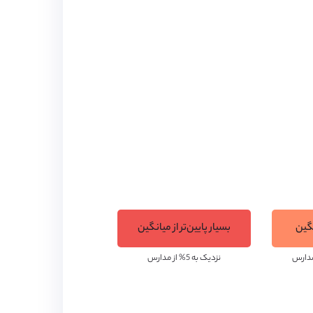
اه و یا محل اقامت، سه وعده غذا (صبحانه،
10 هکتار زمین ساخته شد و از زیبایی و شکوه خاصی برخوردار است. این مدرسه
خیلی بلند نیستند و با جاده فاصله دارند بنابراین
ختمان اصلی مدرسه گرفته شده است. مدرسه
نگین
بسیار پایین‌تر از میانگین
نزدیک به 5% از مدارس
بازرس مدارس عالی انگلستان شرایط آکادمیک مدرسه را