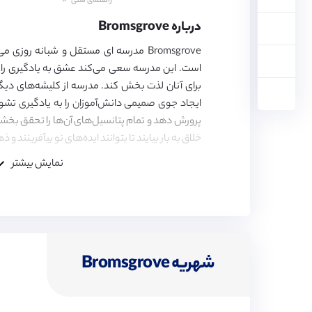
راهنمای سنی
5,
6,
درباره Bromsgrove
7,
8,
9,
است. این مدرسه سعی می‌کند عشق به یادگیری را در
10,
11,
برای آنان لذت بخش کند. مدرسه از کلیشه‌های دیگ
12,
ایجاد جوی صمیمی دانش‌آموزان را به یادگیری تشو
13,
پرورش دهد و تمام پتانسیل‌های آن‌ها را تحقق بخش
14,
15,
خلاق به بار بیایند تا بتوانند ایده‌های نو بیآفرینند 
16,
17,
نمایش بیشتر
18
شهریه Bromsgrove