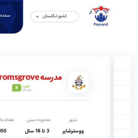
صفحه 
کشور انگلستان
3,
4,
5,
6,
7,
مدرسه Bromsgrove
8,
9,
10,
خوب
8
بدون نظر
11,
12,
13,
14,
15,
16,
شهر
محدوده سنی
تعداد دا
17,
ووسترشایر
3,
تا
18
سال
2050 
4,