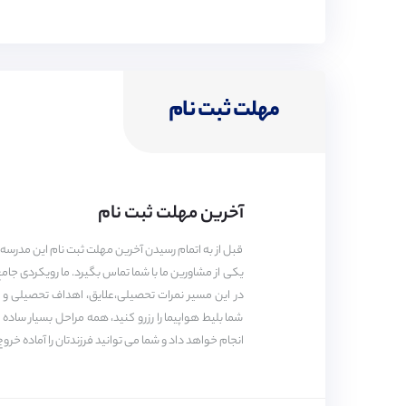
شرایط خاص برای متقاضیان؟
کیفیت خوابگاه
امکانات ورزشی
سطح زبان:
(B2) بالاتر از متوسط
مهلت ثبت نام
شما می‌توانید موضوع اصلی متون پیچیده را، هم در ز
ورودی دانشگاه‌ها
کادر مدرسه
دستاوردهای علمی
آخرین مهلت ثبت نام
قبل از به اتمام رسیدن آخرین مهلت ثبت نام این مدرسه 
یکی از مشاورین ما با شما تماس بگیرد. ما رویکردی جام
در این مسیر نمرات تحصیلی،علایق، اهداف تحصیلی و شغل
خدمات پیوند برای این مدرسه
شما بلیط هواپیما را رزرو کنید، همه مراحل بسیار ساد
انجام خواهد داد و شما می توانید فرزندتان را آماده خروج
دوره‌ها :
A-LEVEL, GCASE