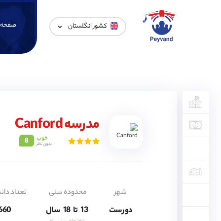
صفحه 
کشور انگلستان
مدرسه Canford
خوب
8
بدون نظر
13,
14,
15,
16,
شهر
محدوده سنی
تعداد دان
17,
دورست
13,
تا
18
سال
660 نفر
14,