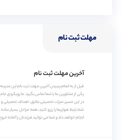
شرایط خاص برای متقاضیان؟
کیفیت خوابگاه
امکانات ورزشی
سطح زبان:
(B2) بالاتر از متوسط
مهلت ثبت نام
شما می‌توانید موضوع اصلی متون پیچیده را، هم در ز
ورودی دانشگاه‌ها
کادر مدرسه
دستاوردهای علمی
آخرین مهلت ثبت نام
قبل از به اتمام رسیدن آخرین مهلت ثبت نام این مدرسه 
یکی از مشاورین ما با شما تماس بگیرد. ما رویکردی جام
در این مسیر نمرات تحصیلی،علایق، اهداف تحصیلی و شغل
خدمات پیوند برای این مدرسه
شما بلیط هواپیما را رزرو کنید، همه مراحل بسیار ساد
انجام خواهد داد و شما می توانید فرزندتان را آماده خروج
دوره‌ها :
A-LEVEL, GCASE