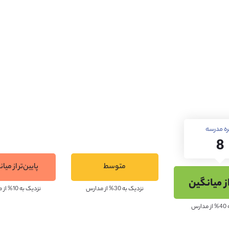
خانه با امکانات و منابع کافی است. همچنین بخشی از محوطه مدرسه 
 آمفی تئاتر اختصاص داده شده است.
ره مدرسه
8
ر کسب بالاترین نمرات دوره پیش دانشگاهی توسط دانش‌آموزان این مد
متوسط
پایین‌تر از میا
از میانگین
در آزمون‌های A-Level و GCSE می‌باشد.
نزدیک به 30% از مدارس
نزدیک به 10% از مدارس
رس