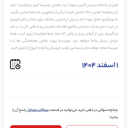
اختیار دانش‌آموزان می‌گذارد. این مدرسه به هنر اهمیت
A1
A2
B1
B2
C1
C2
قبل از به اتمام رسیدن آخرین مهلت ثبت نام این مدرسه "فرم درخواست" خود
زیادی می‌دهد و زیر ساخت‌های مربوط به آن همچون
را در صفحه "تماس با ما" تکمیل کرده تا یکی از مشاورین ما با شما تماس بگیرد.
استودیوی موسیقی وسالن تئاتر را فراهم کرده است.
ما رویکردی جامع جهت اخذ پذیرش از مدارس مختلف برای شما در نظر داریم و
در این مسیر نمرات تحصیلی،علایق، اهداف تحصیلی و شغلی تان را در نظر
خدمات پیوند برای این مدرسه
پذیرش مدرسه
ویزا
میگیریم. پس از گرفتن ویزا, و زمانی که شما بلیط هواپیما را رزرو کنید، همه
حمایت دانش آموزی
مراحل بسیار ساده خواهد بود. موسسه پیوند تمامی هماهنگی ها را با
کیفیت تحصیلی مدرسه
مدرسه انجام خواهد داد و شما می توانید فرزندتان را آماده خروج از کشور کنید.
حمایت تا دانشگاه
این مدرسه دارای بهترین نتایج در آزمون‌های A-Level و
۱ اسفند ۱۴۰۴
GCSE می‌باشد. دانش‌آموزان این مدرسه تلاش خود را برای
دوره‌ها :
A-LEVEL, GCASE
زمان انتظار برای رزرو :
0 سال
پذیرفته شدن در دانشگاه‌های آکسفورد و کمبریج می‌کنند و
هر ساله تعداد زیادی از آن‌ها در این دانشگاه‌ها پذیرفته
می‌شوند.
چنانچه سوالی در ذهن دارید می‌توانید در قسمت
سوالات متداول
پاسخ آن را
بیابید!