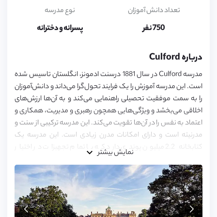
5,
6,
تعداد دانش آموزان
نوع مدرسه
7,
8,
750 نفر
پسرانه و دخترانه
9,
10,
11,
درباره Culford
12,
13,
مدرسه Culford در سال 1881 درسنت ادمونز، انگلستان تاسیس شده
14,
15,
است. این مدرسه آموزش را یک فرایند تحول‌گرا می‌داند و دانش‌آموزان
16,
را به سمت موفقیت تحصیلی راهنمایی می‌کند و به آن‌ها ارزش‌های
17,
اخلاقی می‌بخشد و ویژگی‌هایی همچون رهبری و مدیریت، همکاری و
18
اعتماد به نفس را در آن‌ها تقویت می‌کند. این مدرسه ترکیبی از سنت و
مدرنیته است و دارای امکانات مدرن زیادی است. این مدرسه یک
کتابخانه 2.2 میلیون پوندی دارد که با تمام تجهیزات در اختیار
نمایش بیشتر
دانش‌آموزن قرار داده شده است. هدف این مدرسه تربیت افرادی خلاق
و مبتکر و انعطاف‌پذیر است.