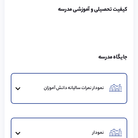
استانداردهای مهارتی بالا اداره می‌شود. این مرکز خدماتی از
جمله تجویز دارو و مشاوره‌های بهداشتی، اطلاعات در مورد
کیفیت تحصیلی و آموزشی مدرسه
رژیم غذایی و زندگی سالم، ارزیابی سلامتی دانش‌آموزان
وخدمات درمانی و در صورت لزوم، ارجاع به پزشکان،
دندانپزشکان و سایر متخصصین را به دانش‌آموزان ارائه
می‌دهد.
جایگاه مدرسه
ویزای تحصیلی
موسسه پیوند در زمینه اخذ ویزای تحصیلی برای تحصیل در
نمودار نمرات سالیانه دانش آموزان
مدارس انگلستان، کانادا و سوئیس و همچنین ویزای همراه
برای خانواده متقاضیان فعالیت کرده و اقدامات لازم برای آن
را انجام می‌دهد. لطفا برای کسب اطلاعات بیشتر به لینک زیر
مراجعه کنید.
نمودار