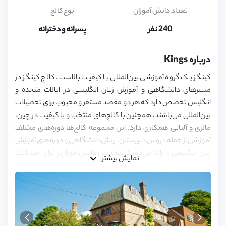
16,
17,
تعداد دانش آموزان
نوع کالج
18,
19,
240 نفر
پسرانه و دخترانه
20,
21,
22,
درباره Kings
23,
24,
کینگز یک گروه آموزشی بین‌المللی با کیفیت بالاست. کالج کینگز در
25
مسیرهای دانشگاهی و آموزش زبان انگلیسی در ایالات متحده و
انگلیس تخصص دارد که هر دو مقصد مستقر و محبوب برای تحصیلات
بین‌المللی می‌باشند، همچنین با کالج‌های منتخب و با کیفیت در چین،
مالزی و آلبانی همکاری دارد. این مجموعه کالج‌ها دوره‌های مختلف
آموزشی از جمله دروس دبیرستان، پیش‌دانشگاهی و دوره‌های آموزش
زبان انگلیسی را ارائه می‌دهند، همچنین دانش‌آموزان را برای امتحانات
نمایش بیشتر
ورودی به کالج و دانشگاه‌های مختلف آماده می‌کند. شعب این
مجموعه کالج‌ها در شهرهای لندن، برایتون، اکسفورد و بورنموث
می‌باشد. این کالج در تلاش است تا خاطرات متفاوت و ماندگار ایجاد کند
و به دانش‌آموزان خود کمک کند تا در مورد شیوه هدایت زندگی آینده
خود، گزینه‌های جاه طلبانه، آگاهانه و گسترده‌ای انتخاب کنند.