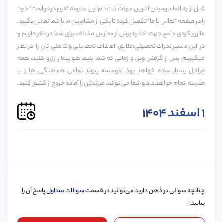
کلاس‌های درسی مدرن، مرکز منابع آموزشی، آزمایشگاه‌های
قبل از به اتمام رسیدن آخرین مهلت ثبت نام این مدرسه "فرم درخواست" خود
A1
A2
B1
B2
C1
C2
علوم، خشکشویی و محل‌های اقامت اشاره کرد. علاوه بر آن
را در صفحه "تماس با ما" تکمیل کرده تا یکی از مشاورین ما با شما تماس بگیرد.
ما رویکردی جامع جهت اخذ پذیرش از مدارس مختلف برای شما در نظر داریم و
سالن غذاخوری و کافی شاپ نیز این مجموعه را تکمیل
در این مسیر نمرات تحصیلی،علایق، اهداف تحصیلی و شغلی تان را در نظر
می‌کنند.
میگیریم. پس از گرفتن ویزا, و زمانی که شما بلیط هواپیما را رزرو کنید، همه
خدمات پیوند برای این مدرسه
پذیرش مدرسه
ویزا
مراحل بسیار ساده خواهد بود. موسسه پیوند تمامی هماهنگی ها را با
حمایت دانش آموزی
مدرسه انجام خواهد داد و شما می توانید فرزندتان را آماده خروج از کشور کنید.
کیفیت تحصیلی کالج
حمایت تا دانشگاه
۱ اسفند ۱۴۰۴
جمعیت کم کلاس‌های کینگز آکسفورد، زمینه‌ساز نتایج عالی
دوره‌ها :
A-LEVEL, GCASE,
زمان انتظار برای رزرو :
1 سال
در امتحانات پایان دوره و راه‌یابی دانش‌آموزان آن به بهترین
Foundation
دانشگاه‌ها از جمله نکات برجسته این مدرسه می‌باشند.
چنانچه سوالی در ذهن دارید می‌توانید در قسمت
سوالات متداول
پاسخ آن را
بیابید!